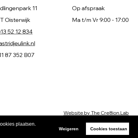
dlingenpark 11
Op afspraak
T Oisterwijk
Ma t/m Vr 9:00 - 17:00
)13 52 12 834
stridjeulink.nl
11 87 352 B07
Website by The Cre8ion.Lab
cookies plaatsen.
Weigeren
Cookies toestaan