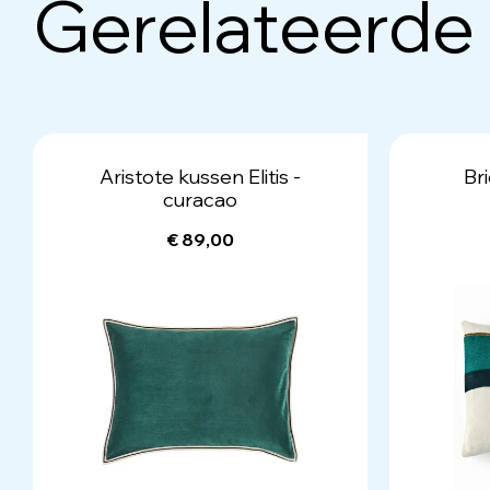
Gerelateerde
Aristote kussen Elitis -
Bri
curacao
€ 89,00