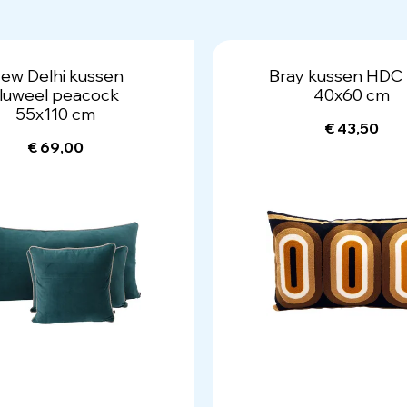
ew Delhi kussen
Bray kussen HDC 
fluweel peacock
40x60 cm
55x110 cm
€ 43,50
€ 69,00