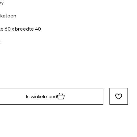
my
 katoen
e 60 x breedte 40
t
In winkelmand