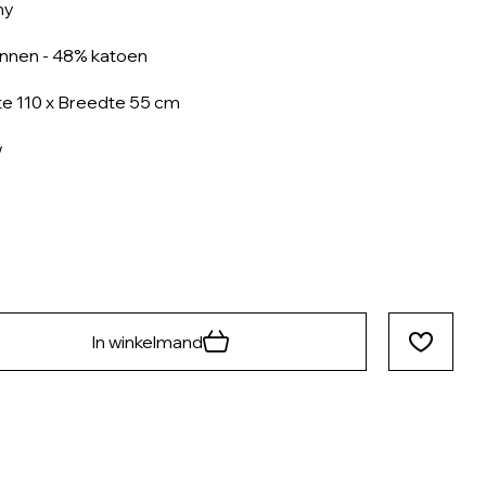
my
innen - 48% katoen
e 110 x Breedte 55 cm
w
In winkelmand