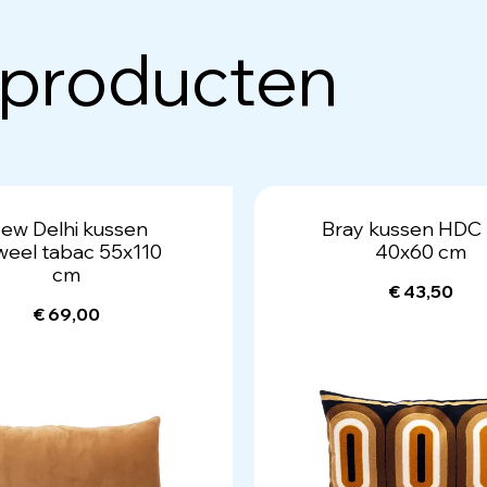
 producten
ew Delhi kussen
Bray kussen HDC 
weel tabac 55x110
40x60 cm
cm
€ 43,50
€ 69,00