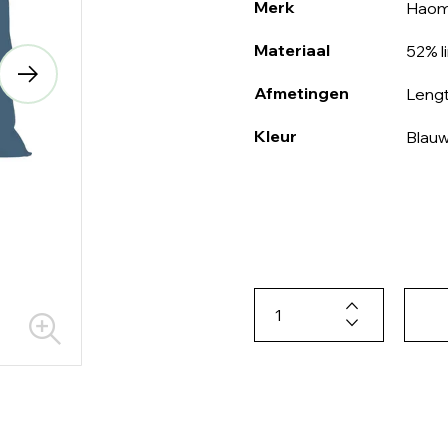
Merk
Hao
Materiaal
52% l
Afmetingen
Lengt
Kleur
Blau