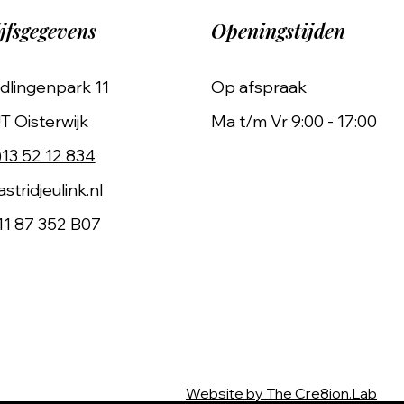
jfsgegevens
Openingstijden
dlingenpark 11
Op afspraak
T Oisterwijk
Ma t/m Vr 9:00 - 17:00
)13 52 12 834
stridjeulink.nl
11 87 352 B07
Website by The Cre8ion.Lab