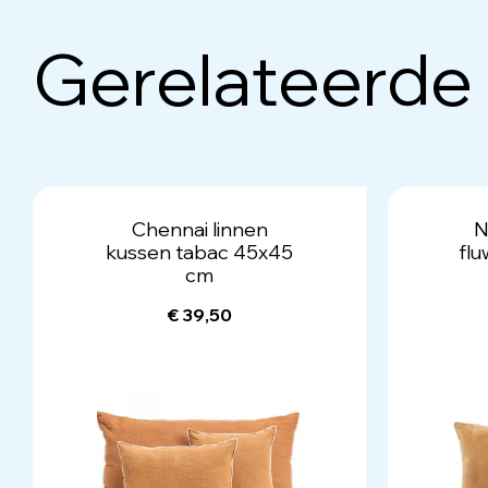
Gerelateerde
Chennai linnen
N
kussen tabac 45x45
flu
cm
€ 39,50