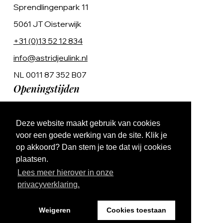
Sprendlingenpark 11
5061 JT Oisterwijk
+31 (0)13 52 12 834
info@astridjeulink.nl
NL 0011 87 352 B07
Openingstijden
Op afspraak
Deze website maakt gebruik van cookies
Ma t/m Vr 9:00 - 17:00
voor een goede werking van de site. Klik je
op akkoord? Dan stem je toe dat wij cookies
plaatsen.
Lees meer hierover in onze
privacyverklaring.
Website by The Cre8ion.Lab
Weigeren
Cookies toestaan