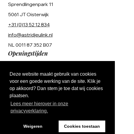
Sprendlingenpark 11
5061 JT Oisterwijk
+31 (0)13 52 12 834
info@astridjeulink.nl
NL 0011 87 352 B07
Openingstijden
Op afspraak
Deze website maakt gebruik van cookies
Ma t/m Vr 9:00 - 17:00
voor een goede werking van de site. Klik je
op akkoord? Dan stem je toe dat wij cookies
plaatsen.
Lees meer hierover in onze
privacyverklaring.
Website by The Cre8ion.Lab
Weigeren
Cookies toestaan