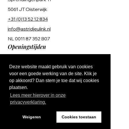
5061 JT Oisterwijk
+31 (0)13 52 12 834
info@astridjeulink.nl
NL 0011 87 352 B07
Openingstijden
Op afspraak
Deze website maakt gebruik van cookies
Ma t/m Vr 9:00 - 17:00
voor een goede werking van de site. Klik je
op akkoord? Dan stem je toe dat wij cookies
plaatsen.
Lees meer hierover in onze
privacyverklaring.
Website by The Cre8ion.Lab
Weigeren
Cookies toestaan