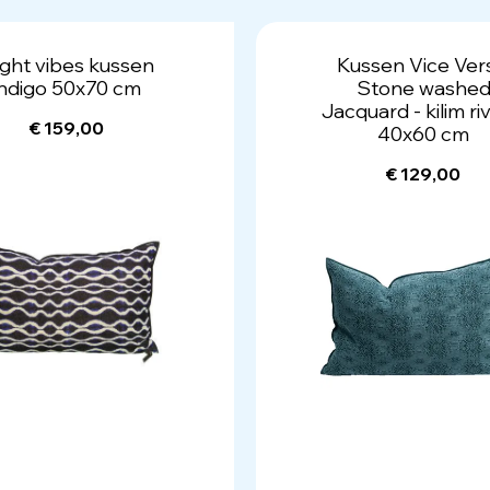
ght vibes kussen
Kussen Vice Ver
indigo 50x70 cm
Stone washe
Jacquard - kilim ri
€ 159,00
40x60 cm
€ 129,00