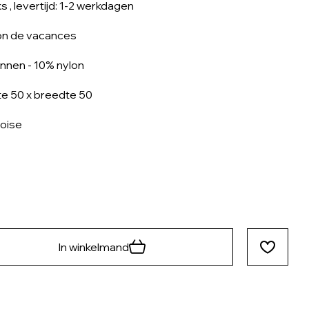
ks
, levertijd: 1-2 werkdagen
on de vacances
innen - 10% nylon
e 50 x breedte 50
oise
In winkelmand