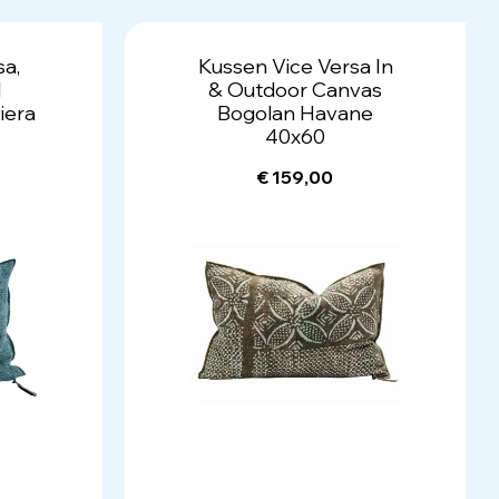
sa,
Kussen Vice Versa In
d
& Outdoor Canvas
viera
Bogolan Havane
40x60
€ 159,00