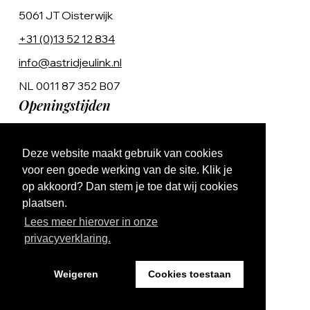
5061 JT Oisterwijk
+31 (0)13 52 12 834
info@astridjeulink.nl
NL 0011 87 352 B07
Openingstijden
Op afspraak
Deze website maakt gebruik van cookies
Ma t/m Vr 9:00 - 17:00
voor een goede werking van de site. Klik je
op akkoord? Dan stem je toe dat wij cookies
plaatsen.
Lees meer hierover in onze
privacyverklaring.
Website by The Cre8ion.Lab
Weigeren
Cookies toestaan