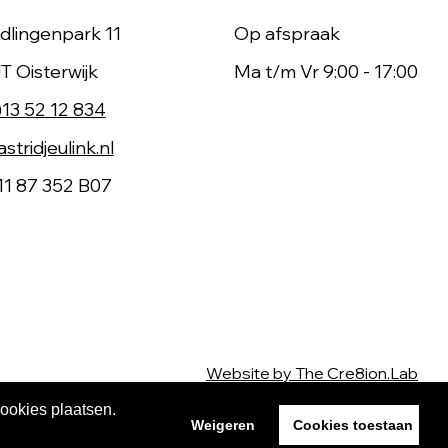
dlingenpark 11
Op afspraak
T Oisterwijk
Ma t/m Vr 9:00 - 17:00
)13 52 12 834
stridjeulink.nl
11 87 352 B07
Website by The Cre8ion.Lab
cookies plaatsen.
Weigeren
Cookies toestaan