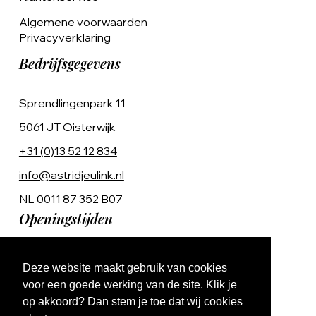
Algemene voorwaarden
Privacyverklaring
Bedrijfsgegevens
Sprendlingenpark 11
5061 JT Oisterwijk
+31 (0)13 52 12 834
info@astridjeulink.nl
NL 0011 87 352 B07
Openingstijden
Op afspraak
Deze website maakt gebruik van cookies
Ma t/m Vr 9:00 - 17:00
voor een goede werking van de site. Klik je
op akkoord? Dan stem je toe dat wij cookies