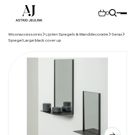
0
Woonaccessoires
Lijsten Spiegels & Wanddecoratie
Serax
Spiegel Large black cover up