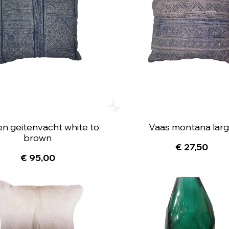
n geitenvacht white to
Vaas montana lar
brown
€ 27,50
€ 95,00