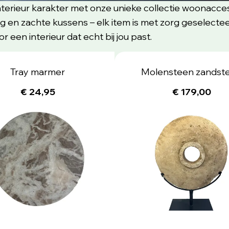
nterieur karakter met onze unieke collectie woonacce
ng en zachte kussens – elk item is met zorg geselecte
or een interieur dat echt bij jou past.
Tray marmer
Molensteen zandst
€ 24,95
€ 179,00