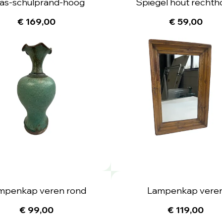
as-schulprand-hoog
Spiegel hout rechth
€ 169,00
€ 59,00
mpenkap veren rond
Lampenkap vere
€ 99,00
€ 119,00