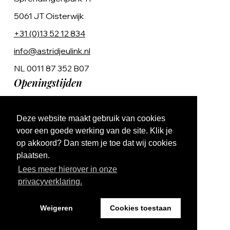
5061 JT Oisterwijk
+31 (0)13 52 12 834
info@astridjeulink.nl
NL 0011 87 352 B07
Openingstijden
Op afspraak
Deze website maakt gebruik van cookies
Ma t/m Vr 9:00 - 17:00
voor een goede werking van de site. Klik je
op akkoord? Dan stem je toe dat wij cookies
plaatsen.
Lees meer hierover in onze
privacyverklaring.
Website by The Cre8ion.Lab
Weigeren
Cookies toestaan