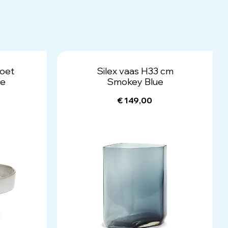
voet
Silex vaas H33 cm
ie
Smokey Blue
€ 149,00