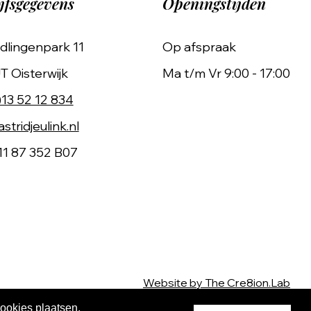
jfsgegevens
Openingstijden
dlingenpark 11
Op afspraak
T Oisterwijk
Ma t/m Vr 9:00 - 17:00
)13 52 12 834
stridjeulink.nl
11 87 352 B07
Website by The Cre8ion.Lab
cookies plaatsen.