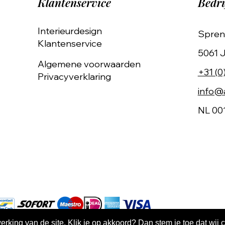
Klantenservice
Bedri
Interieurdesign
Spren
Klantenservice
5061 J
Algemene voorwaarden
+31 (0
Privacyverklaring
info@a
NL 00
king van de site. Klik je op akkoord? Dan stem je toe dat wij 