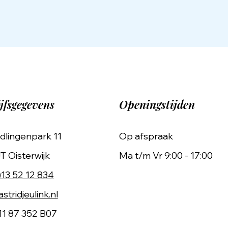
jfsgegevens
Openingstijden
dlingenpark 11
Op afspraak
T Oisterwijk
Ma t/m Vr 9:00 - 17:00
)13 52 12 834
stridjeulink.nl
11 87 352 B07