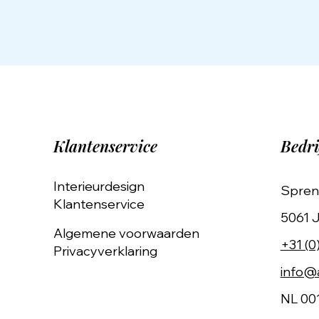
Klantenservice
Bedri
Interieurdesign
Spren
Klantenservice
5061 J
Algemene voorwaarden
+31 (0
Privacyverklaring
info@a
NL 00