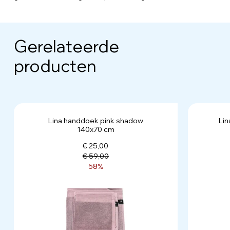
Gerelateerde
producten
Lina handdoek pink shadow
Li
140x70 cm
€ 25,00
€ 59,00
58%