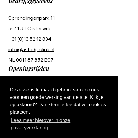
Bedrijfsgegevens
Sprendlingenpark 11
5061 JT Oisterwijk
+31 (0)13 52 12 834
info@astridjeulink.nl
NL 0011 87 352 B07
Openingstijden
Op afspraak
Deze website maakt gebruik van cookies
Ma t/m Vr 9:00 - 17:00
voor een goede werking van de site. Klik je
op akkoord? Dan stem je toe dat wij cookies
plaatsen.
Lees meer hierover in onze
privacyverklaring.