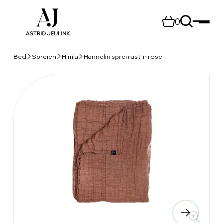
0
Bed
Spreien
Himla
Hannelin sprei rust 'n rose