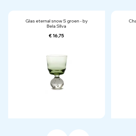
Glas eternal snow S groen - by
Cha
Bela SIlva
€ 16,75