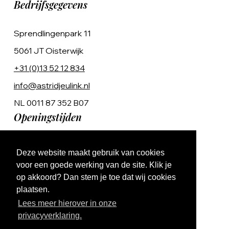
Bedrijfsgegevens
Sprendlingenpark 11
5061 JT Oisterwijk
+31 (0)13 52 12 834
info@astridjeulink.nl
NL 0011 87 352 B07
Openingstijden
Op afspraak
Deze website maakt gebruik van cookies
Ma t/m Vr 9:00 - 17:00
voor een goede werking van de site. Klik je
op akkoord? Dan stem je toe dat wij cookies
plaatsen.
Lees meer hierover in onze
privacyverklaring.