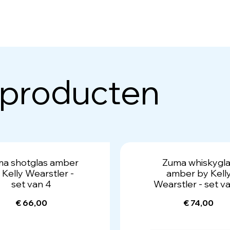
 producten
a shotglas amber
Zuma whiskygl
 Kelly Wearstler -
amber by Kell
set van 4
Wearstler - set v
€ 66,00
€ 74,00