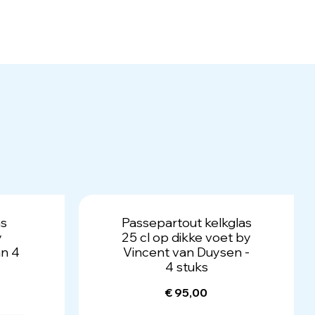
as
Passepartout kelkglas
y
25 cl op dikke voet by
an 4
Vincent van Duysen -
4 stuks
€ 95,00