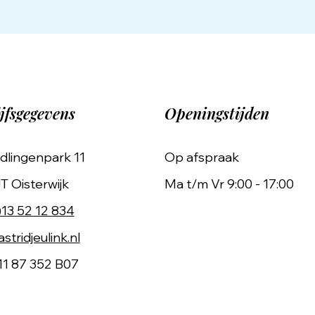
jfsgegevens
Openingstijden
dlingenpark 11
Op afspraak
T Oisterwijk
Ma t/m Vr 9:00 - 17:00
)13 52 12 834
stridjeulink.nl
11 87 352 B07