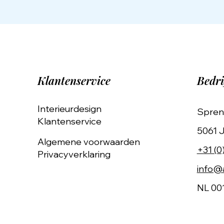
Klantenservice
Bedri
Interieurdesign
Spren
Klantenservice
5061 J
Algemene voorwaarden
+31 (0
Privacyverklaring
info@a
NL 00