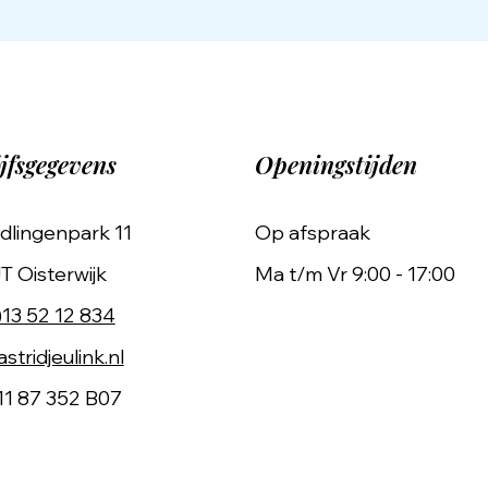
jfsgegevens
Openingstijden
dlingenpark 11
Op afspraak
T Oisterwijk
Ma t/m Vr 9:00 - 17:00
)13 52 12 834
stridjeulink.nl
11 87 352 B07