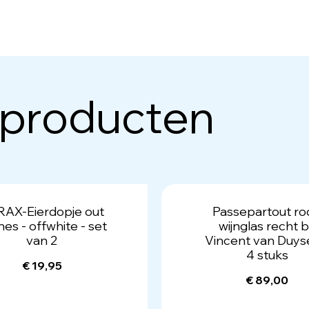
 producten
AX-Eierdopje out
Passepartout ro
ines - offwhite - set
wijnglas recht 
van 2
Vincent van Duys
4 stuks
€ 19,95
€ 89,00