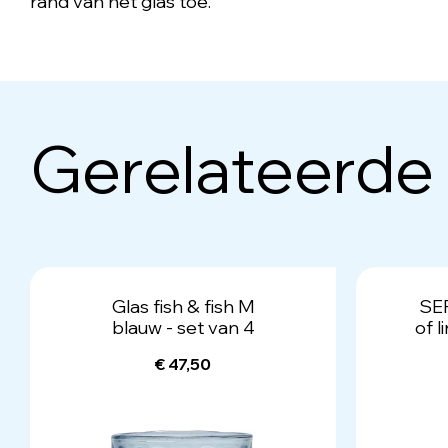
rand van het glas toe.
Gerelateerde
Glas fish & fish M
SER
blauw - set van 4
of l
€ 47,50