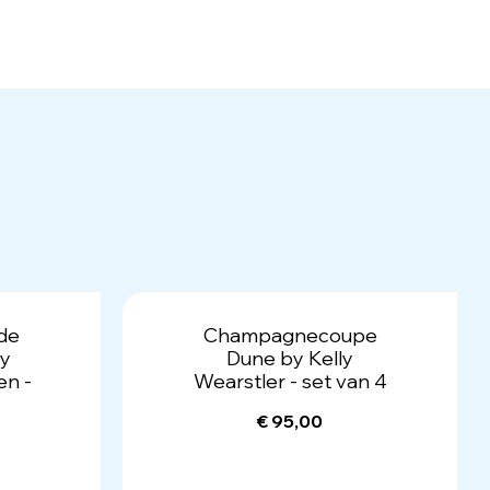
de
Champagnecoupe
by
Dune by Kelly
en -
Wearstler - set van 4
€ 95,00