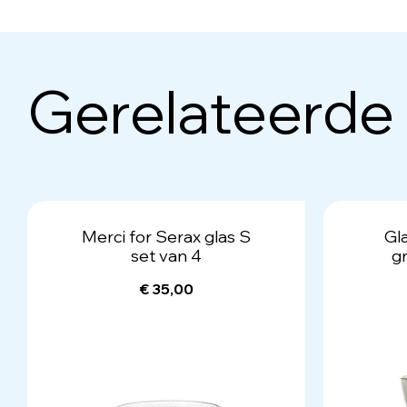
Gerelateerde
Merci for Serax glas S
Gl
set van 4
gr
€ 35,00