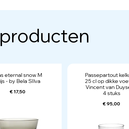
 producten
as eternal snow M
Passepartout kelk
ijs - by Bela SIlva
25 cl op dikke voe
Vincent van Duys
€ 17,50
4 stuks
€ 95,00