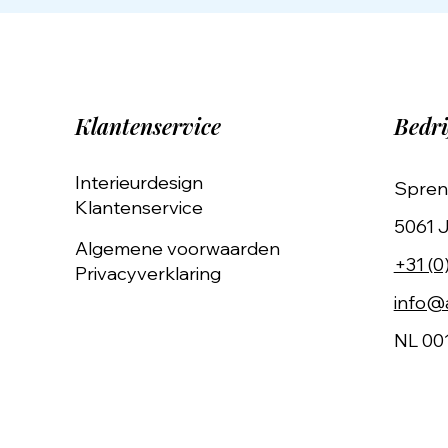
Klantenservice
Bedri
Interieurdesign
Spren
Klantenservice
5061 J
Algemene voorwaarden
+31 (0
Privacyverklaring
info@a
NL 00