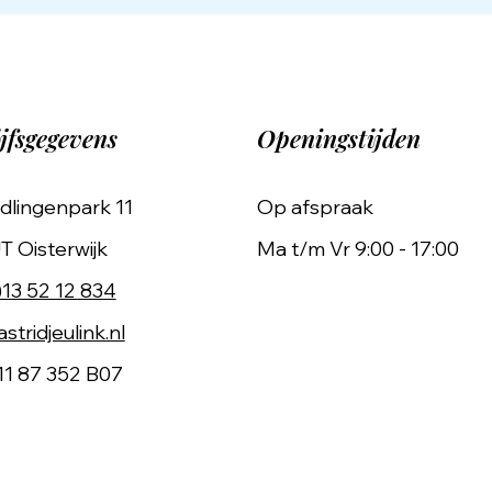
jfsgegevens
Openingstijden
dlingenpark 11
Op afspraak
T Oisterwijk
Ma t/m Vr 9:00 - 17:00
)13 52 12 834
stridjeulink.nl
11 87 352 B07