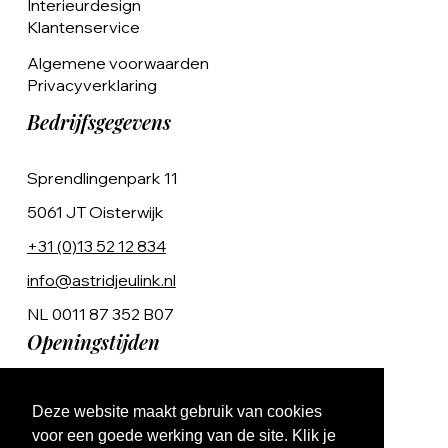
Interieurdesign
Klantenservice
Algemene voorwaarden
Privacyverklaring
Bedrijfsgegevens
Sprendlingenpark 11
5061 JT Oisterwijk
+31 (0)13 52 12 834
info@astridjeulink.nl
NL 0011 87 352 B07
Openingstijden
Op afspraak
Deze website maakt gebruik van cookies
Ma t/m Vr 9:00 - 17:00
voor een goede werking van de site. Klik je