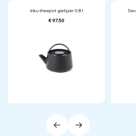
Inku theepot gietijzer 0,8 l
Sera
€ 97,50