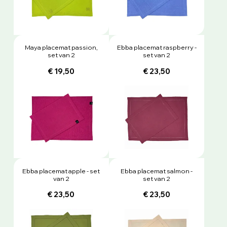
Maya placemat passion,
Ebba placemat raspberry -
set van 2
set van 2
€ 19,50
€ 23,50
Ebba placemat apple - set
Ebba placemat salmon -
van 2
set van 2
€ 23,50
€ 23,50