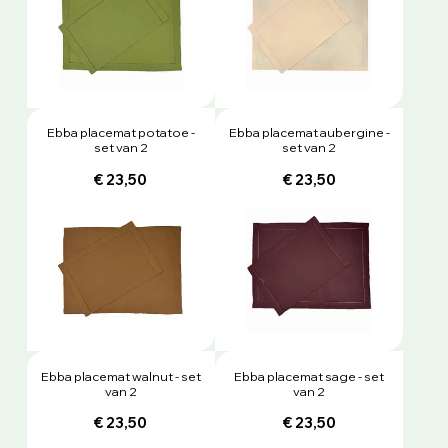
Ebba placemat potatoe -
Ebba placemat aubergine -
set van 2
set van 2
€ 23,50
€ 23,50
Ebba placemat walnut - set
Ebba placemat sage - set
van 2
van 2
€ 23,50
€ 23,50