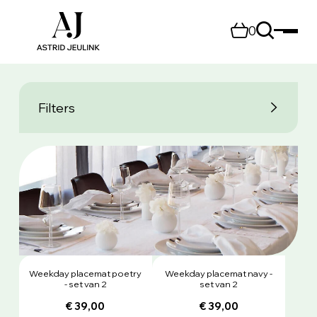
0
Filters
Weekday placemat poetry
Weekday placemat navy -
- set van 2
set van 2
€ 39,00
€ 39,00