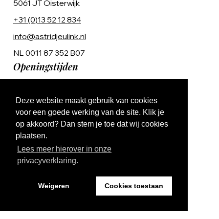
5061 JT Oisterwijk
+31 (0)13 52 12 834
info@astridjeulink.nl
NL 0011 87 352 B07
Openingstijden
Op afspraak
Deze website maakt gebruik van cookies
Ma t/m Vr 9:00 - 17:00
voor een goede werking van de site. Klik je
op akkoord? Dan stem je toe dat wij cookies
plaatsen.
Lees meer hierover in onze
privacyverklaring.
Website by The Cre8ion.Lab
Weigeren
Cookies toestaan