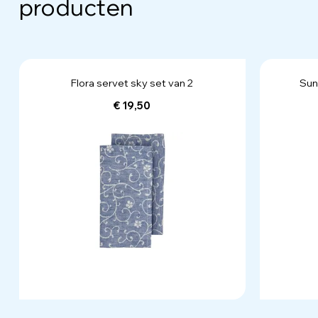
producten
Flora servet sky set van 2
Sun
€ 19,50