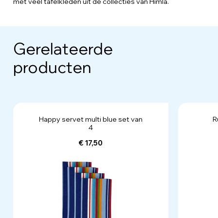
met veel tafelkleden uit de collecties van Himla.
Gerelateerde
producten
Happy servet multi blue set van
R
4
€ 17,50