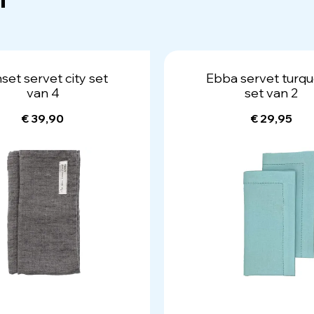
set servet city set
Ebba servet turqu
van 4
set van 2
€ 39,90
€ 29,95