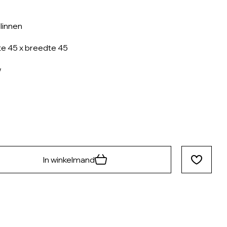
linnen
e 45 x breedte 45
w
In winkelmand