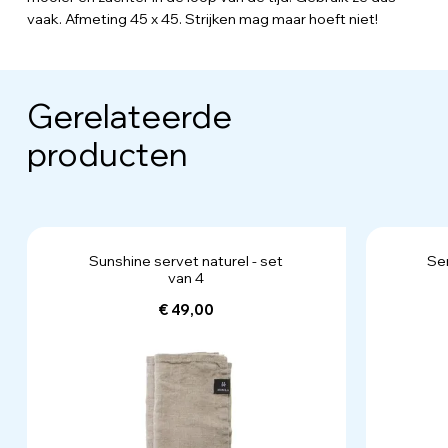
vaak. Afmeting 45 x 45. Strijken mag maar hoeft niet!
Gerelateerde
producten
Sunshine servet naturel - set
Ser
van 4
€ 49,00