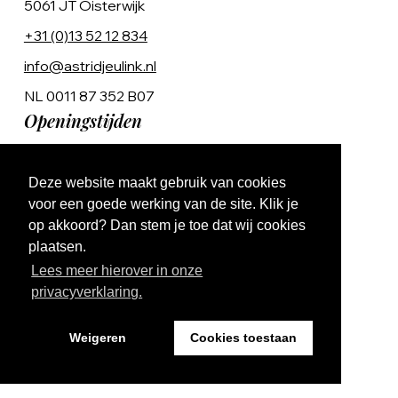
5061 JT Oisterwijk
+31 (0)13 52 12 834
info@astridjeulink.nl
NL 0011 87 352 B07
Openingstijden
Op afspraak
Deze website maakt gebruik van cookies
Ma t/m Vr 9:00 - 17:00
voor een goede werking van de site. Klik je
op akkoord? Dan stem je toe dat wij cookies
plaatsen.
Lees meer hierover in onze
privacyverklaring.
Website by The Cre8ion.Lab
Weigeren
Cookies toestaan