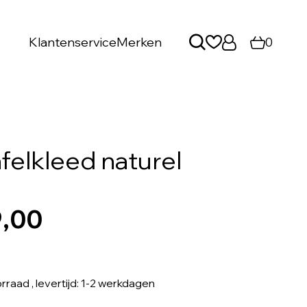
Klantenservice
Merken
0
felkleed naturel
9,00
orraad
, levertijd: 1-2 werkdagen