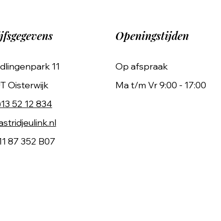
jfsgegevens
Openingstijden
dlingenpark 11
Op afspraak
T Oisterwijk
Ma t/m Vr 9:00 - 17:00
)13 52 12 834
stridjeulink.nl
11 87 352 B07