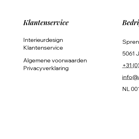
Klantenservice
Bedri
Interieurdesign
Spren
Klantenservice
5061 J
Algemene voorwaarden
+31 (0
Privacyverklaring
info@a
NL 00