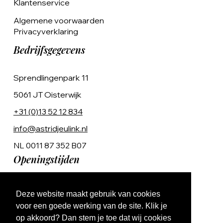
Klantenservice
Algemene voorwaarden
Privacyverklaring
Bedrijfsgegevens
Sprendlingenpark 11
5061 JT Oisterwijk
+31 (0)13 52 12 834
info@astridjeulink.nl
NL 0011 87 352 B07
Openingstijden
Op afspraak
Deze website maakt gebruik van cookies
Ma t/m Vr 9:00 - 17:00
voor een goede werking van de site. Klik je
op akkoord? Dan stem je toe dat wij cookies