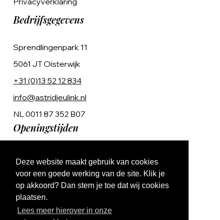
Privacyverklaring
Bedrijfsgegevens
Sprendlingenpark 11
5061 JT Oisterwijk
+31 (0)13 52 12 834
info@astridjeulink.nl
NL 0011 87 352 B07
Openingstijden
Op afspraak
Deze website maakt gebruik van cookies
Ma t/m Vr 9:00 - 17:00
voor een goede werking van de site. Klik je
op akkoord? Dan stem je toe dat wij cookies
plaatsen.
Lees meer hierover in onze