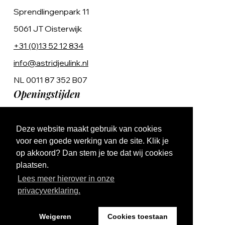
Sprendlingenpark 11
5061 JT Oisterwijk
+31 (0)13 52 12 834
info@astridjeulink.nl
NL 0011 87 352 B07
Openingstijden
Op afspraak
Deze website maakt gebruik van cookies
Ma t/m Vr 9:00 - 17:00
voor een goede werking van de site. Klik je
op akkoord? Dan stem je toe dat wij cookies
plaatsen.
Lees meer hierover in onze
privacyverklaring.
Website by The Cre8ion.Lab
Weigeren
Cookies toestaan