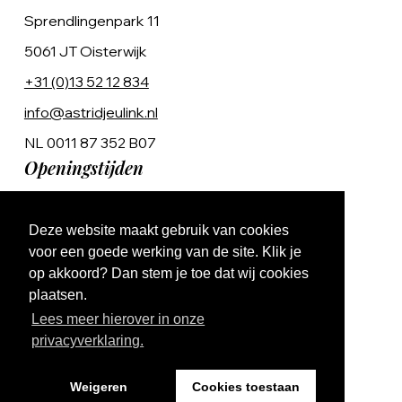
Sprendlingenpark 11
5061 JT Oisterwijk
+31 (0)13 52 12 834
info@astridjeulink.nl
NL 0011 87 352 B07
Openingstijden
Op afspraak
Deze website maakt gebruik van cookies
Ma t/m Vr 9:00 - 17:00
voor een goede werking van de site. Klik je
op akkoord? Dan stem je toe dat wij cookies
plaatsen.
Lees meer hierover in onze
privacyverklaring.
Website by The Cre8ion.Lab
Weigeren
Cookies toestaan