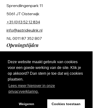
Sprendlingenpark 11
5061 JT Oisterwijk
+31 (0)13 52 12 834
info@astridjeulink.nl
NL 0011 87 352 B07
Openingstijden
Op afspraak
Deze website maakt gebruik van cookies
Ma t/m Vr 9:00 - 17:00
voor een goede werking van de site. Klik je
op akkoord? Dan stem je toe dat wij cookies
plaatsen.
Lees meer hierover in onze
privacyverklaring.
Website by The Cre8ion.Lab
Weigeren
Cookies toestaan