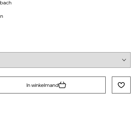
nbach
in
In winkelmand