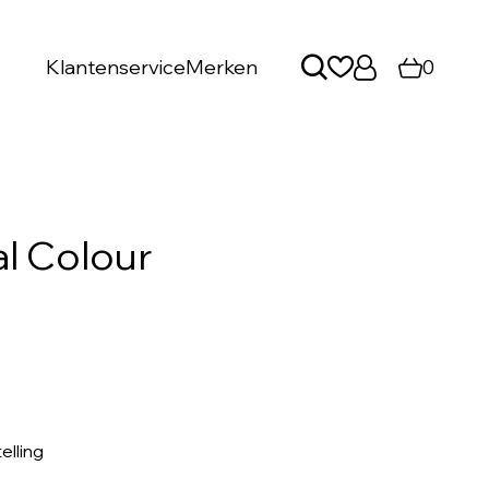
Klantenservice
Merken
0
l Colour
elling