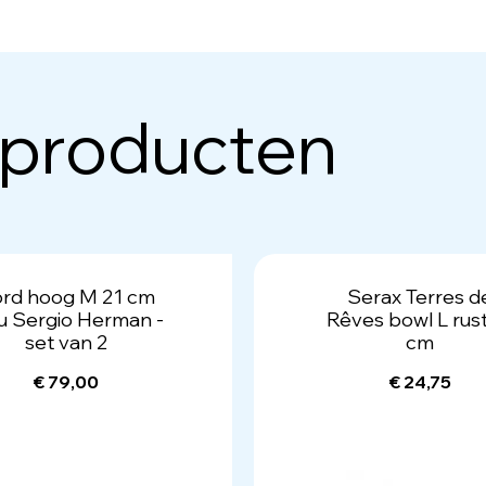
 producten
rd hoog M 21 cm
Serax Terres d
u Sergio Herman -
Rêves bowl L rust
set van 2
cm
€ 79,00
€ 24,75