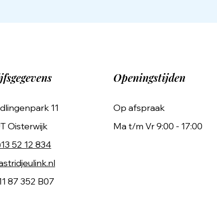
jfsgegevens
Openingstijden
dlingenpark 11
Op afspraak
T Oisterwijk
Ma t/m Vr 9:00 - 17:00
)13 52 12 834
stridjeulink.nl
11 87 352 B07