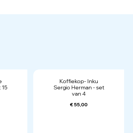
e
Koffiekop- Inku
 15
Sergio Herman - set
van 4
€ 55,00