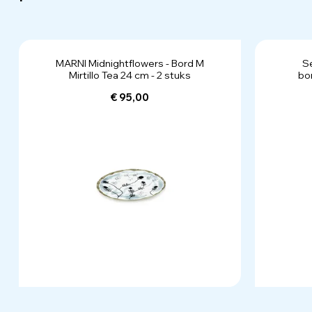
MARNI Midnightflowers - Bord M
Se
Mirtillo Tea 24 cm - 2 stuks
bo
€ 95,00