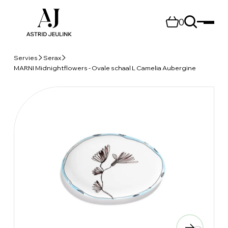
0
Servies
Serax
MARNI Midnightflowers - Ovale schaal L Camelia Aubergine