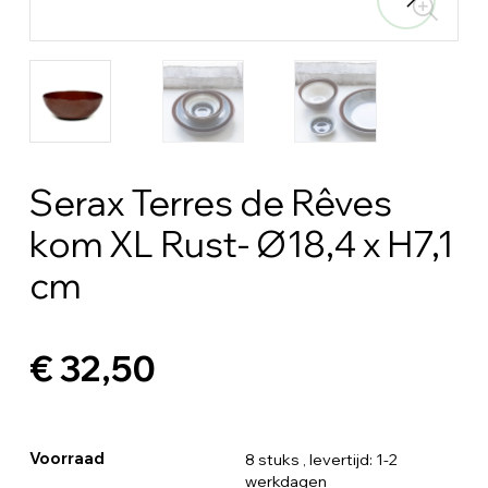
Serax Terres de Rêves
kom XL Rust- Ø18,4 x H7,1
cm
€ 32,50
Voorraad
8 stuks
, levertijd: 1-2
werkdagen