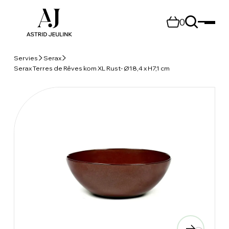
0
Servies
Serax
Serax Terres de Rêves kom XL Rust- Ø18,4 x H7,1 cm