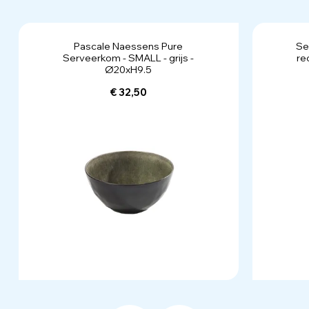
Pascale Naessens Pure
Se
Serveerkom - SMALL - grijs -
re
Ø20xH9.5
€ 32,50