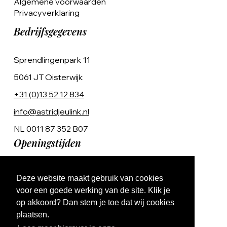
Algemene voorwaarden
Privacyverklaring
Bedrijfsgegevens
Sprendlingenpark 11
5061 JT Oisterwijk
+31 (0)13 52 12 834
info@astridjeulink.nl
NL 0011 87 352 B07
Openingstijden
Op afspraak
Deze website maakt gebruik van cookies
Ma t/m Vr 9:00 - 17:00
voor een goede werking van de site. Klik je
op akkoord? Dan stem je toe dat wij cookies
plaatsen.