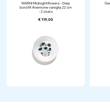
MARNI Midnightflowers - Diep
Ser
bord M Anemone vaniglia 22 cm
- 2 stuks
€ 119,00