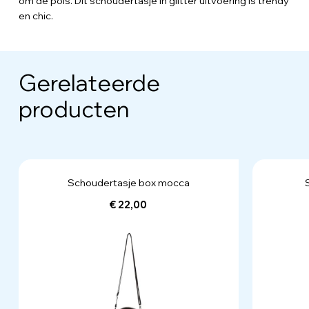
om de pols. Dit schoudertasje in glitter uitvoering is trendy
en chic.
Gerelateerde
producten
Schoudertasje box mocca
€ 22,00