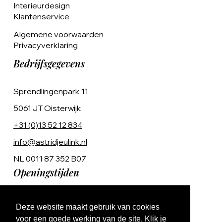
Interieurdesign
Klantenservice
Algemene voorwaarden
Privacyverklaring
Bedrijfsgegevens
Sprendlingenpark 11
5061 JT Oisterwijk
+31 (0)13 52 12 834
info@astridjeulink.nl
NL 0011 87 352 B07
Openingstijden
Op afspraak
Deze website maakt gebruik van cookies
Ma t/m Vr 9:00 - 17:00
voor een goede werking van de site. Klik je