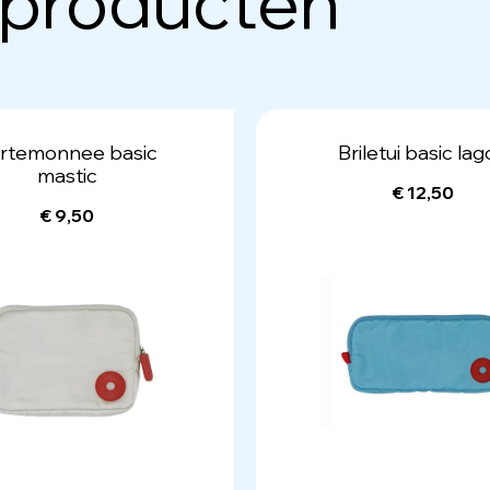
 producten
rtemonnee basic
Briletui basic la
mastic
€ 12,50
€ 9,50