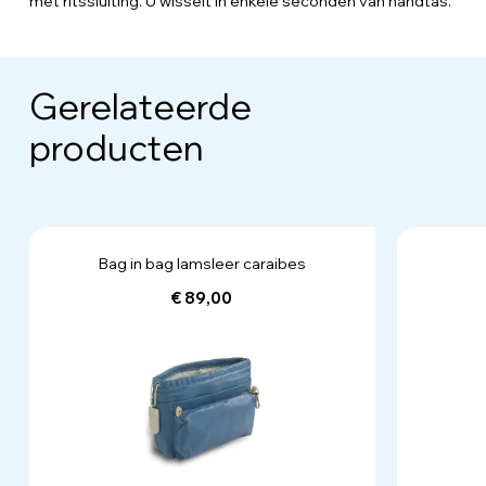
met ritssluiting. U wisselt in enkele seconden van handtas.
Gerelateerde
producten
Bag in bag lamsleer caraibes
€ 89,00