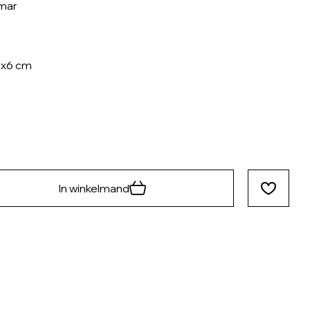
mar
n
5x6 cm
In winkelmand