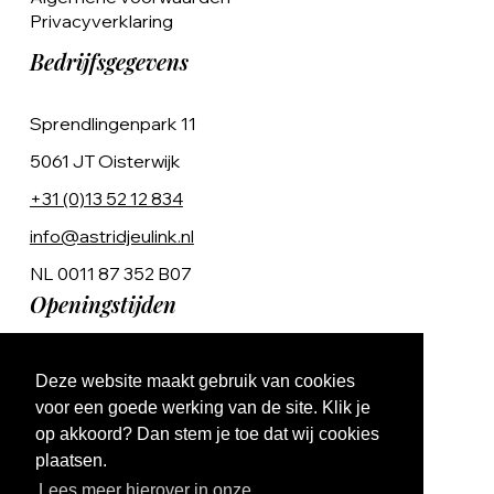
Privacyverklaring
Bedrijfsgegevens
Sprendlingenpark 11
5061 JT Oisterwijk
+31 (0)13 52 12 834
info@astridjeulink.nl
NL 0011 87 352 B07
Openingstijden
Op afspraak
Deze website maakt gebruik van cookies
Ma t/m Vr 9:00 - 17:00
voor een goede werking van de site. Klik je
op akkoord? Dan stem je toe dat wij cookies
plaatsen.
Lees meer hierover in onze