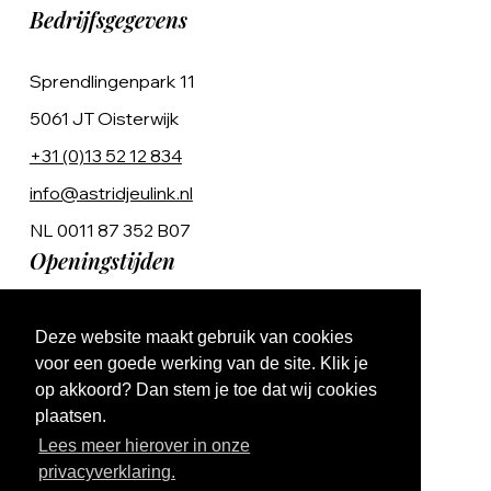
Bedrijfsgegevens
Sprendlingenpark 11
5061 JT Oisterwijk
+31 (0)13 52 12 834
info@astridjeulink.nl
NL 0011 87 352 B07
Openingstijden
Op afspraak
Deze website maakt gebruik van cookies
Ma t/m Vr 9:00 - 17:00
voor een goede werking van de site. Klik je
op akkoord? Dan stem je toe dat wij cookies
plaatsen.
Lees meer hierover in onze
privacyverklaring.