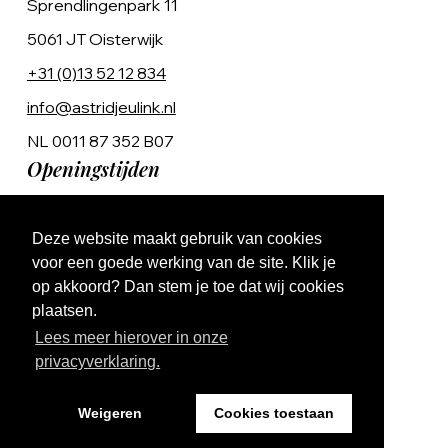
Sprendlingenpark 11
5061 JT Oisterwijk
+31 (0)13 52 12 834
info@astridjeulink.nl
NL 0011 87 352 B07
Openingstijden
Op afspraak
Deze website maakt gebruik van cookies
Ma t/m Vr 9:00 - 17:00
voor een goede werking van de site. Klik je
op akkoord? Dan stem je toe dat wij cookies
plaatsen.
Lees meer hierover in onze
privacyverklaring.
Website by The Cre8ion.Lab
Weigeren
Cookies toestaan